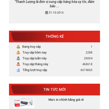
"Thanh Lượng là đơn vị cung cấp hàng hóa uy tín, đảm
bảo ...
31-10-2016
THỐNG KÊ
Mực in canon chính hãng uy tín tại TP
Đang truy cập
1
HCM
Truy cập hôm nay
2288
Bán Mực in Canon chính hãng uy tín tại
HCM
Truy cập tuần này
20004
Truy cập tháng này
468618
Tổng lượt truy cập
6674065
Tại sao nên chọn mực in HP chính hãng
Tại Sao Nên Chọn Mực In HP Chính Hãng -
Xem ...
TIN TỨC MỚI
Mực in chính hãng giá rẻ