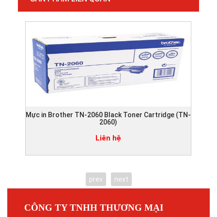
Mực in Brother TN-2060 Black Toner Cartridge (TN-
Mực
2060)
Liên hệ
prev
next
CÔNG TY TNHH THƯƠNG MẠI