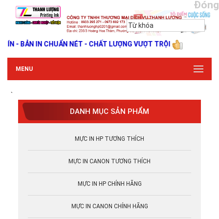
Đóng
 - BẢN IN CHUẨN NÉT - CHẤT LƯỢNG VƯỢT TRỘI
MENU
`
DANH MỤC SẢN PHẨM
MỰC IN HP TƯƠNG THÍCH
MỰC IN CANON TƯƠNG THÍCH
MỰC IN HP CHÍNH HÃNG
MỰC IN CANON CHÍNH HÃNG