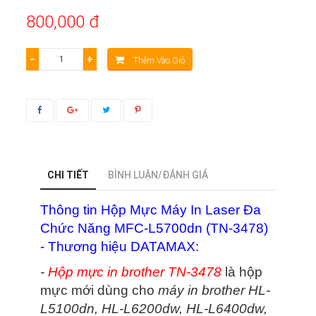
800,000 đ
−
+
Thêm Vào Giỏ
CHI TIẾT
BÌNH LUẬN/ĐÁNH GIÁ
Thông tin Hộp Mực Máy In Laser Đa
Chức Năng MFC-L5700dn (TN-3478)
- Thương hiệu DATAMAX:
-
Hộp mực in brother TN-3478
là hộp
mực mới dùng cho
máy in brother HL-
L5100dn, HL-L6200dw, HL-L6400dw,