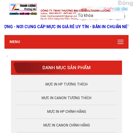
Đóng
- NƠI CUNG CẤP MỰC IN GIÁ RẺ UY TÍN - BẢN IN CHUẨN NÉT - CH
MENU
`
DANH MỤC SẢN PHẨM
MỰC IN HP TƯƠNG THÍCH
MỰC IN CANON TƯƠNG THÍCH
MỰC IN HP CHÍNH HÃNG
MỰC IN CANON CHÍNH HÃNG