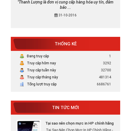
"Thanh Lượng là đơn vị cung cấp hàng hóa uy tín, đảm
bảo ...
31-10-2016
THỐNG KÊ
Đang truy cập
1
Truy cập hôm nay
3292
Truy cập tuần này
32700
Truy cập tháng này
481314
Tổng lượt truy cập
6686761
Mực in canon chính hãng uy tín tại TP
HCM
Bán Mực in Canon chính hãng uy tín tại
HCM
TIN TỨC MỚI
Tại sao nên chọn mực in HP chính hãng
Tại Sao Nên Chọn Mực In HP Chính Hãng -
Xem ...