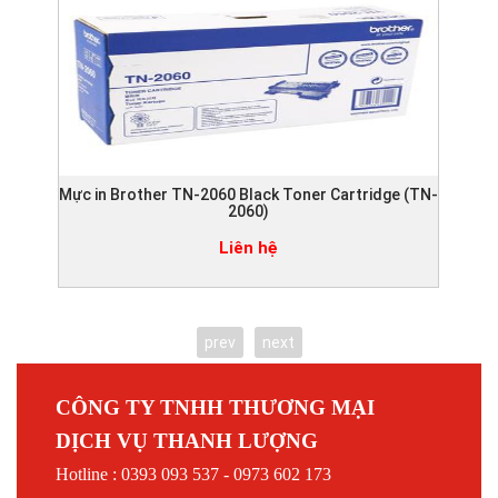
Mực in Brother TN-2060 Black Toner Cartridge (TN-
Mực
2060)
Liên hệ
prev
next
CÔNG TY TNHH THƯƠNG MẠI
DỊCH VỤ THANH LƯỢNG
Hotline : 0393 093 537 - 0973 602 173