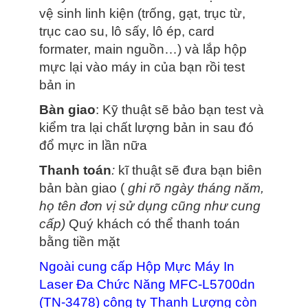
vệ sinh linh kiện (trống, gạt, trục từ,
trục cao su, lô sấy, lô ép, card
formater, main nguồn…) và lắp hộp
mực lại vào máy in của bạn rồi test
bản in
Bàn giao
: Kỹ thuật sẽ bảo bạn test và
kiểm tra lại chất lượng bản in sau đó
đổ mực in lần nữa
Thanh toán
:
kĩ thuật sẽ đưa bạn biên
bản bàn giao (
ghi rõ ngày tháng năm,
họ tên đơn vị sử dụng cũng như cung
cấp)
Quý khách có thể thanh toán
bằng tiền mặt
Ngoài cung cấp Hộp Mực Máy In
Laser Đa Chức Năng MFC-L5700dn
(TN-3478) công ty Thanh Lượng còn