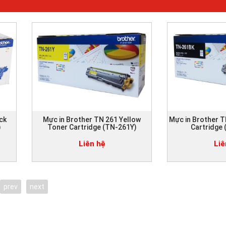
ck
Mực in Brother TN 261 Yellow
Mực in Brother T
)
Toner Cartridge (TN-261Y)
Cartridge
Liên hệ
Liê
prev
next