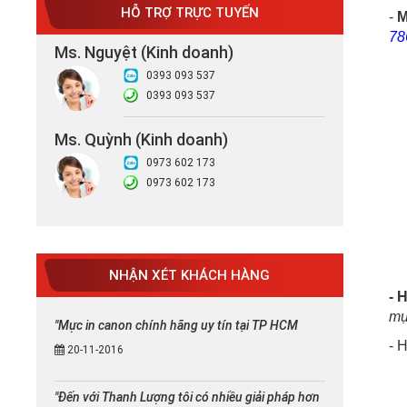
HỖ TRỢ TRỰC TUYẾN
-
M
7
Ms. Nguyệt (Kinh doanh)
0393 093 537
0393 093 537
Ms. Quỳnh (Kinh doanh)
0973 602 173
0973 602 173
NHẬN XÉT KHÁCH HÀNG
- 
mự
"Mực in canon chính hãng uy tín tại TP HCM
- 
20-11-2016
"Đến với Thanh Lượng tôi có nhiều giải pháp hơn