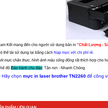
Cam Kết mang đến cho người sử dụng bản in
"Chất Lượng - S
Có thể tái sử dụng lại bằng cách
Nạp mực với chi phí rẻ
.
ét mực chân thực, hình ảnh màu sống động
rất thích hợp cho 
Chế độ
Bảo hành chu đáo
: Tận nơi - Nhanh Chóng
> Hãy chọn
mực in laser brother TN2260
để công vi
ẢN PHẨM LIÊN QUAN