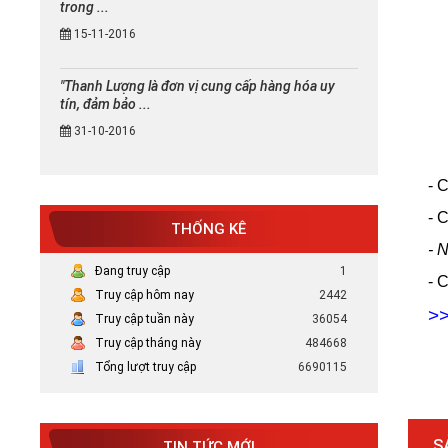
trong ...
15-11-2016
"Thanh Lượng là đơn vị cung cấp hàng hóa uy
tín, đảm bảo ...
31-10-2016
- 
- 
THỐNG KÊ
-
N
Đang truy cập
1
- 
Truy cập hôm nay
2442
Mực in canon chính hãng uy tín
>
Truy cập tuần này
36054
tại TP HCM
Truy cập tháng này
484668
Bán Mực in Canon chính hãng uy tín
tại HCM
Tổng lượt truy cập
6690115
Tại sao nên chọn mực in HP chính
hãng
S
TIN TỨC MỚI