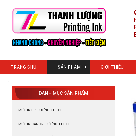
TRANG CHỦ
SẢN PHẨM
GIỚI THIỆU
`
DANH MỤC SẢN PHẨM
MỰC IN HP TƯƠNG THÍCH
MỰC IN CANON TƯƠNG THÍCH