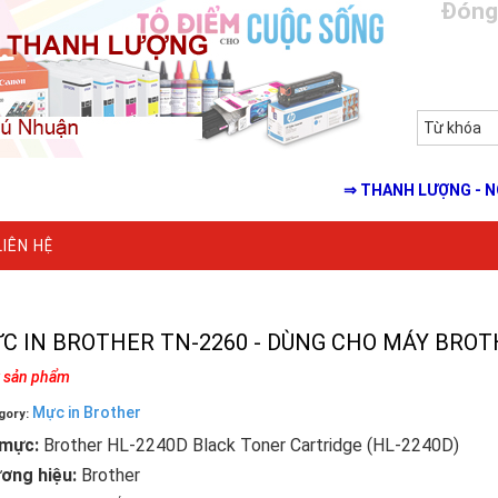
Đóng
⇒ THANH LƯỢNG - NƠI CUNG
LIÊN HỆ
C IN BROTHER TN-2260 - DÙNG CHO MÁY BROT
k sản phẩm
Mực in Brother
gory:
mực:
Brother HL-2240D Black Toner Cartridge (HL-2240D)
ơng hiệu:
Brother