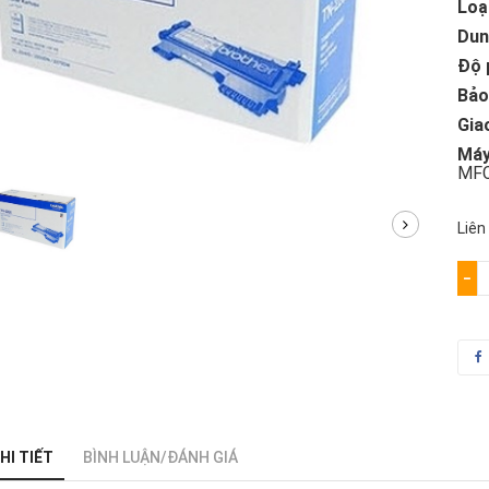
Loạ
Dun
Độ 
Bảo
Gia
Máy
MFC
Liên
−
HI TIẾT
BÌNH LUẬN/ĐÁNH GIÁ