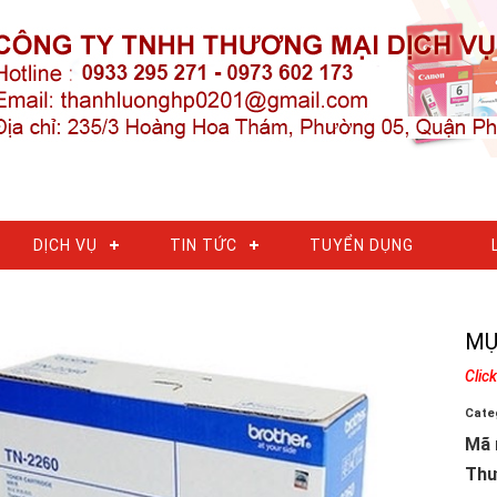
DỊCH VỤ
TIN TỨC
TUYỂN DỤNG
MỰ
Clic
Cate
Mã 
Thư