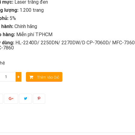
i mực:
Laser trắng đen
g lượng:
1.200 trang
phủ:
5%
 hành:
Chính hãng
o hàng:
Miễn phí TPHCM
 dùng:
HL-2240D/ 2250DN/ 2270DW/D CP-7060D/ MFC-7360
-7860
 hệ
+
Thêm Vào Giỏ