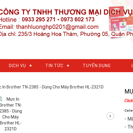
DỊCH VỤ
TIN TỨC
TUYỂN DỤNG
MỰ
Clic
Cate
- M
- Th