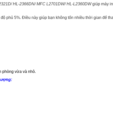
L-2321D/ HL-2366DN/ MFC L2701DW/ HL-L2360DW
giúp máy in
i độ phủ 5%. Điều này giúp bạn không tốn nhiều thời gian để t
ăn phòng vừa và nhỏ.
Lượng: