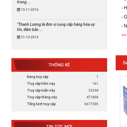
trong ...
- 
15-11-2016
- 
"Thanh Lượng là đơn vị cung cấp hàng hóa uy
- 
tín, đảm bảo ...
>>
31-10-2016
S
THỐNG KÊ
Đang truy cập
1
Mực in canon chính hãng uy tín
Truy cập hôm nay
161
tại TP HCM
Truy cập tuần này
23244
Bán Mực in Canon chính hãng uy tín
Truy cập tháng này
tại HCM
471858
Tổng lượt truy cập
6677305
Tại sao nên chọn mực in HP chính
hãng
Tại Sao Nên Chọn Mực In HP Chính
TIN TỨC MỚI