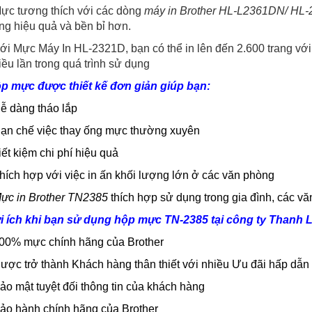
Mực tương thích với các dòng
máy in Brother HL-L2361DN/ H
ng hiệu quả và bền bỉ hơn.
Với Mực Máy In HL-2321D, bạn có thể in lên đến 2.600 trang vớ
iều lần trong quá trình sử dụng
p mực được thiết kế đơn giản giúp bạn:
Dễ dàng tháo lắp
Hạn chế việc thay ống mực thường xuyên
iết kiệm chi phí hiệu quả
Thích hợp với việc in ấn khối lượng lớn ở các văn phòng
Mực in Brother TN2385
thích hợp sử dụng trong gia đình, các v
i ích khi bạn sử dụng hộp mực TN-2385 tại công ty Thanh 
100% mực chính hãng của Brother
Được trở thành Khách hàng thân thiết với nhiều
Ưu đãi hấp dẫn
Bảo mật tuyệt đối thông tin của khách hàng
Bảo hành chính hãng của Brother