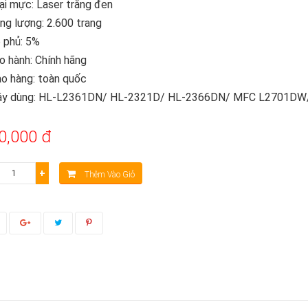
ại mực: Laser trắng đen
ng lượng: 2.600 trang
 phủ: 5%
o hành: Chính hãng
ao hàng: toàn quốc
áy dùng: HL-L2361DN/ HL-2321D/ HL-2366DN/ MFC L2701D
0,000 đ
+
Thêm Vào Giỏ