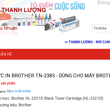
Đóng
⇒ THANH LƯỢNG - NƠI CUNG CẤP 
LIÊN HỆ
C IN BROTHER TN-2385 - DÙNG CHO MÁY BROT
k sản phẩm
Mực in Brother
gory:
ã mực: Brother HL-2321D Black Toner Cartridge (HL-2321D)
ương hiệu: Brother