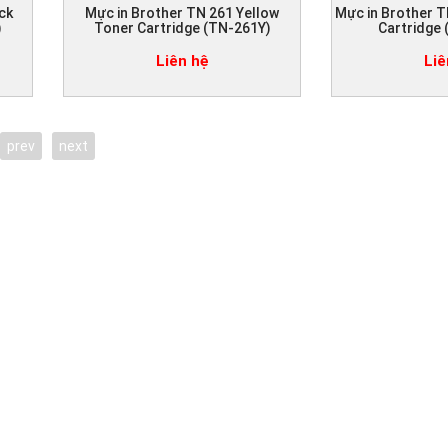
ck
Mực in Brother TN 261 Yellow
Mực in Brother T
)
Toner Cartridge (TN-261Y)
Cartridge
Liên hệ
Liê
prev
next