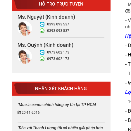
HỖ TRỢ TRỰC TUYẾN
- 
độ
Ms. Nguyệt (Kinh doanh)
- 
0393 093 537
nh
0393 093 537
Hộ
Ms. Quỳnh (Kinh doanh)
- 
0973 602 173
- 
0973 602 173
- T
- 
- 
NHẬN XÉT KHÁCH HÀNG
Lợ
- 
"Mực in canon chính hãng uy tín tại TP HCM
- 
20-11-2016
- 
"Đến với Thanh Lượng tôi có nhiều giải pháp hơn
- 