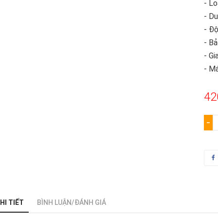
- Lo
- Du
- Độ
- Bả
- Gi
- M
42
−
HI TIẾT
BÌNH LUẬN/ĐÁNH GIÁ