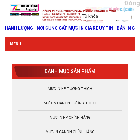
Đóng
ANH LƯỢNG - NƠI CUNG CẤP MỰC IN GIÁ RẺ UY TÍN - BẢN IN CHUẨ
MENU
`
DANH MỤC SẢN PHẨM
MỰC IN HP TƯƠNG THÍCH
MỰC IN CANON TƯƠNG THÍCH
MỰC IN HP CHÍNH HÃNG
MỰC IN CANON CHÍNH HÃNG