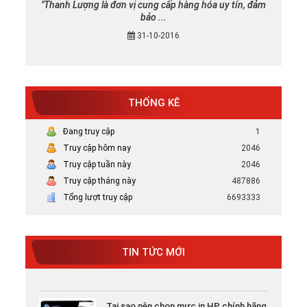
"Thanh Lượng là đơn vị cung cấp hàng hóa uy tín, đảm
bảo ...
31-10-2016
THỐNG KÊ
Đang truy cập
1
Truy cập hôm nay
2046
Truy cập tuần này
2046
Truy cập tháng này
487886
Tổng lượt truy cập
6693333
Mực in canon chính hãng uy tín tại TP
HCM
Bán Mực in Canon chính hãng uy tín tại
TIN TỨC MỚI
HCM
Tại sao nên chọn mực in HP chính hãng