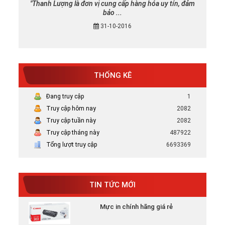
"Thanh Lượng là đơn vị cung cấp hàng hóa uy tín, đảm
bảo ...
31-10-2016
THỐNG KÊ
Mực in canon chính hãng uy tín tại TP
Đang truy cập
1
HCM
Truy cập hôm nay
2082
Bán Mực in Canon chính hãng uy tín tại
Truy cập tuần này
2082
HCM
Truy cập tháng này
487922
Tổng lượt truy cập
6693369
Tại sao nên chọn mực in HP chính hãng
Tại Sao Nên Chọn Mực In HP Chính Hãng -
Xem ...
TIN TỨC MỚI
Mực in chính hãng giá rẻ