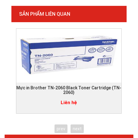
SẢN PHẨM LIÊN QUAN
Mực in Brother TN-2060 Black Toner Cartridge (TN-
Mực
2060)
Liên hệ
prev
next