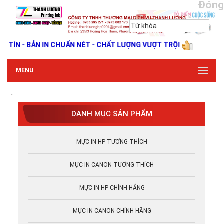
Đóng
TÍN - BẢN IN CHUẨN NÉT - CHẤT LƯỢNG VƯỢT TRỘI
MENU
`
DANH MỤC SẢN PHẨM
MỰC IN HP TƯƠNG THÍCH
MỰC IN CANON TƯƠNG THÍCH
MỰC IN HP CHÍNH HÃNG
MỰC IN CANON CHÍNH HÃNG