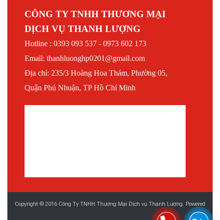
CÔNG TY TNHH THƯƠNG MẠI
DỊCH VỤ THANH LƯỢNG
Hotline : 0393 093 537 - 0973 602 173
Email: thanhluonghp0201@gmail.com
Địa chỉ: 235/3 Hoàng Hoa Thám, Phường 05,
Quận Phú Nhuận, TP Hồ Chí Minh
Copyright © 2016 Công Ty TNHH Thương Mại Dịch vụ Thanh Lượng. Powered