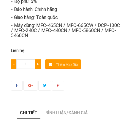
- Độ phủ: 5%
- Bảo hành: Chính hãng
- Giao hàng: Toàn quốc
- Máy dùng: MFC-465CN / MFC-665CW / DCP-130C
/ MFC-240C / MFC-440CN / MFC-5860CN / MFC-
5460CN
Liên hệ
−
+
Thêm Vào Giỏ
CHI TIẾT
BÌNH LUẬN/ĐÁNH GIÁ