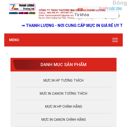
Đóng
⇒ THANH LƯỢNG - NƠI CUNG CẤP MỰC IN GIÁ RẺ UY TÍN 
MENU
`
DANH MỤC SẢN PHẨM
MỰC IN HP TƯƠNG THÍCH
MỰC IN CANON TƯƠNG THÍCH
MỰC IN HP CHÍNH HÃNG
MỰC IN CANON CHÍNH HÃNG