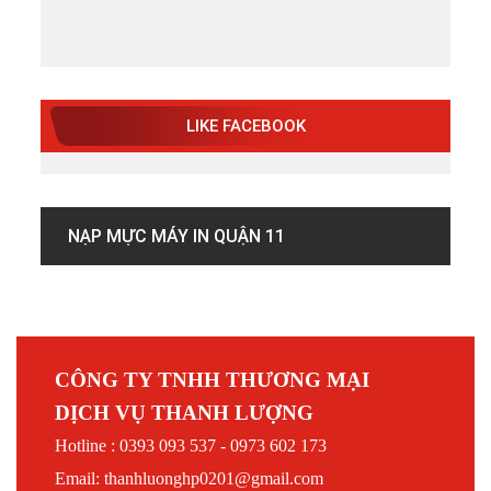
LIKE FACEBOOK
NẠP MỰC MÁY IN QUẬN 11
CÔNG TY TNHH THƯƠNG MẠI
DỊCH VỤ THANH LƯỢNG
Hotline : 0393 093 537 - 0973 602 173
Email: thanhluonghp0201@gmail.com