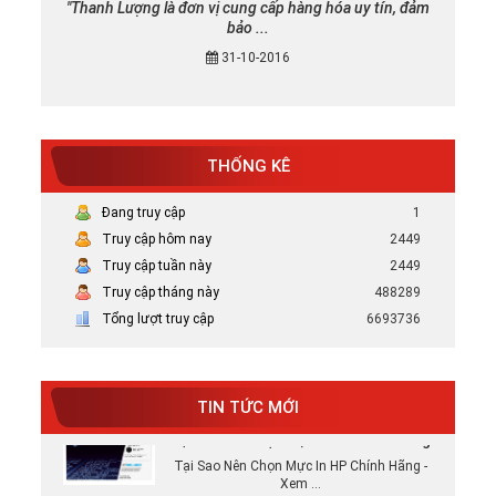
"Thanh Lượng là đơn vị cung cấp hàng hóa uy tín, đảm
bảo ...
31-10-2016
THỐNG KÊ
Đang truy cập
1
Truy cập hôm nay
2449
Truy cập tuần này
2449
Truy cập tháng này
488289
Mực in canon chính hãng uy tín tại TP
Tổng lượt truy cập
6693736
HCM
Bán Mực in Canon chính hãng uy tín tại
HCM
TIN TỨC MỚI
Tại sao nên chọn mực in HP chính hãng
Tại Sao Nên Chọn Mực In HP Chính Hãng -
Xem ...