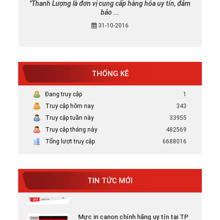
"Thanh Lượng là đơn vị cung cấp hàng hóa uy tín, đảm
bảo ...
31-10-2016
THỐNG KÊ
Mực in canon chính hãng uy tín tại TP
HCM
Đang truy cập
1
Bán Mực in Canon chính hãng uy tín tại
HCM
Truy cập hôm nay
343
Truy cập tuần này
33955
Truy cập tháng này
482569
Tại sao nên chọn mực in HP chính hãng
Tổng lượt truy cập
6688016
Tại Sao Nên Chọn Mực In HP Chính Hãng -
Xem ...
TIN TỨC MỚI
Mực in chính hãng giá rẻ
Mực in canon chính hãng uy tín tại TP
HCM