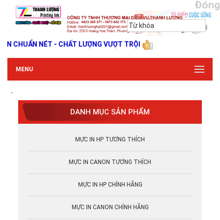
Đóng
IN CHUẨN NÉT - CHẤT LƯỢNG VƯỢT TRỘI
MENU
`
DANH MỤC SẢN PHẨM
MỰC IN HP TƯƠNG THÍCH
MỰC IN CANON TƯƠNG THÍCH
MỰC IN HP CHÍNH HÃNG
MỰC IN CANON CHÍNH HÃNG