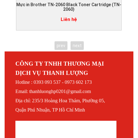
Mực in Brother TN-2060 Black Toner Cartridge (TN-
Mực
2060)
Liên hệ
prev
next
CÔNG TY TNHH THƯƠNG MẠI
DỊCH VỤ THANH LƯỢNG
Hotline : 0393 093 537 - 0973 602 173
Email: thanhluonghp0201@gmail.com
Địa chỉ: 235/3 Hoàng Hoa Thám, Phường 05,
Quận Phú Nhuận, TP Hồ Chí Minh