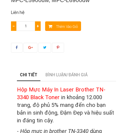
MFC-L5900dw, MFC-L6900dw
Liên hệ
−
+
Thêm Vào Giỏ
CHI TIẾT
BÌNH LUẬN/ĐÁNH GIÁ
Hộp Mực Máy In Laser Brother TN-
3340 Black Toner
in khoảng 12.000
trang, độ phủ 5% mang đến cho bạn
bản in sinh động, Đậm Đẹp
và hiệu suất
in đáng tin cậy.
-
Hộp mực in brother TN-3340
dùng