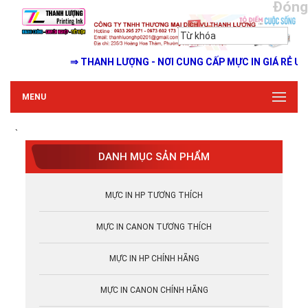
Đóng
⇒ THANH LƯỢNG - NƠI CUNG CẤP MỰC IN GIÁ RẺ UY TÍN
MENU
`
DANH MỤC SẢN PHẨM
MỰC IN HP TƯƠNG THÍCH
MỰC IN CANON TƯƠNG THÍCH
MỰC IN HP CHÍNH HÃNG
MỰC IN CANON CHÍNH HÃNG