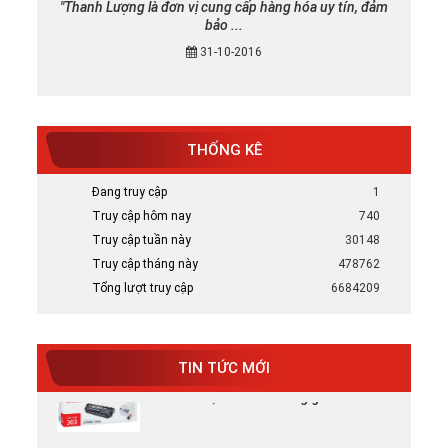
"Thanh Lượng là đơn vị cung cấp hàng hóa uy tín, đảm
bảo ...
31-10-2016
THỐNG KÊ
Mực in canon chính hãng uy tín tại TP
HCM
Đang truy cập
1
Bán Mực in Canon chính hãng uy tín tại
Truy cập hôm nay
740
HCM
Truy cập tuần này
30148
Truy cập tháng này
478762
Tại sao nên chọn mực in HP chính hãng
Tổng lượt truy cập
6684209
Tại Sao Nên Chọn Mực In HP Chính Hãng -
Xem ...
TIN TỨC MỚI
Mực in chính hãng giá rẻ
Mực in canon chính hãng uy tín tại TP