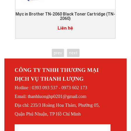
Mực in Brother TN-2060 Black Toner Cartridge (TN-
Mực
2060)
Liên hệ
prev
next
CÔNG TY TNHH THƯƠNG MẠI
DỊCH VỤ THANH LƯỢNG
Hotline : 0393 093 537 - 0973 602 173
Email: thanhluonghp0201@gmail.com
Địa chỉ: 235/3 Hoàng Hoa Thám, Phường 05,
Quận Phú Nhuận, TP Hồ Chí Minh