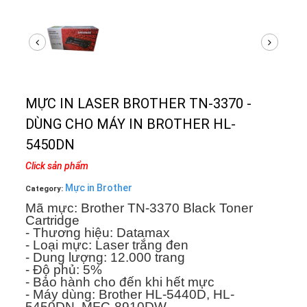
MỰC IN LASER BROTHER TN-3370 -
DÙNG CHO MÁY IN BROTHER HL-
5450DN
Click sản phẩm
Mực in Brother
Category:
Mã mực: Brother TN-3370 Black Toner
Cartridge
- Thương hiệu: Datamax
- Loại mực: Laser trắng đen
- Dung lượng: 12.000 trang
- Độ phủ: 5%
- Bảo hành cho đến khi hết mực
- Máy dùng: Brother HL-5440D, HL-
5450DN, MFC-8910DW