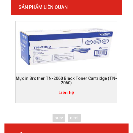
SẢN PHẨM LIÊN QUAN
Mực in Brother TN-2060 Black Toner Cartridge (TN-
Mực
2060)
Liên hệ
prev
next