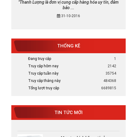
"Thanh Lượng là đơn vị cung cấp hàng hóa uy tín, đảm
bảo ...
31-10-2016
THỐNG KÊ
Đang truy cập
1
Truy cập hôm nay
2142
Mực in canon chính hãng uy tín tại TP
Truy cập tuần này
35754
HCM
Truy cập tháng này
484368
Bán Mực in Canon chính hãng uy tín tại
HCM
Tổng lượt truy cập
6689815
Tại sao nên chọn mực in HP chính hãng
Tại Sao Nên Chọn Mực In HP Chính Hãng -
TIN TỨC MỚI
Xem ...
Mực in chính hãng giá rẻ