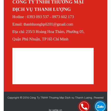
CÔNG TY TNHH THƯƠNG MẠI
DỊCH VỤ THANH LƯỢNG
Hotline : 0393 093 537 - 0973 602 173
Email: thanhluonghp0201@gmail.com
Địa chỉ: 235/3 Hoàng Hoa Thám, Phường 05,
Quận Phú Nhuận, TP Hồ Chí Minh
Copyright © 2016 Công Ty TNHH Thương Mại Dịch vụ Thanh Lượng. Powered
by
weba.vn