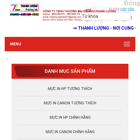
Đóng
⇒ THANH LƯỢNG - NƠI CUNG CẤP MỰ
MENU
`
DANH MỤC SẢN PHẨM
MỰC IN HP TƯƠNG THÍCH
MỰC IN CANON TƯƠNG THÍCH
MỰC IN HP CHÍNH HÃNG
MỰC IN CANON CHÍNH HÃNG