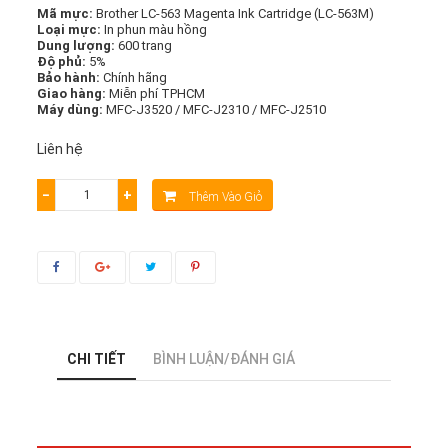
Mã mực:
Brother LC-563 Magenta Ink Cartridge (LC-563M)
Loại mực:
In phun màu hồng
Dung lượng:
600 trang
Độ phủ:
5%
Bảo hành:
Chính hãng
Giao hàng:
Miễn phí TPHCM
Máy dùng:
MFC-J3520 / MFC-J2310 / MFC-J2510
Liên hệ
−
+
Thêm Vào Giỏ
CHI TIẾT
BÌNH LUẬN/ĐÁNH GIÁ