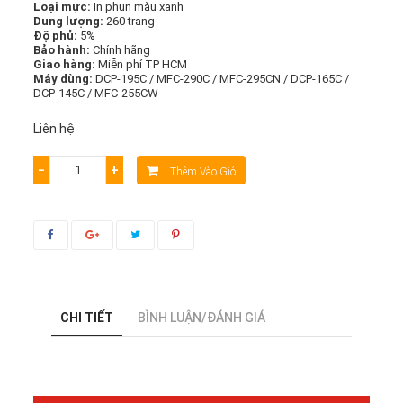
Loại mực:
In phun màu xanh
Dung lượng:
260 trang
Độ phủ:
5%
Bảo hành:
Chính hãng
Giao hàng:
Miễn phí TP HCM
Máy dùng:
DCP-195C / MFC-290C / MFC-295CN / DCP-165C /
DCP-145C / MFC-255CW
Liên hệ
−
+
Thêm Vào Giỏ
CHI TIẾT
BÌNH LUẬN/ĐÁNH GIÁ