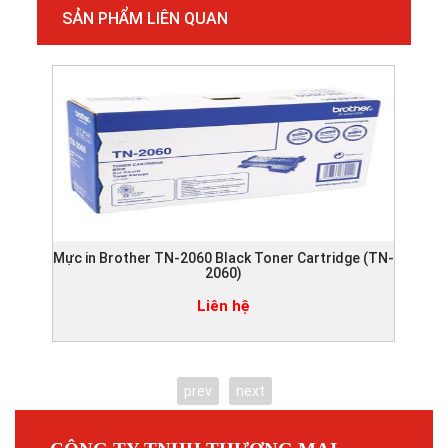
SẢN PHẨM LIÊN QUAN
Mực in Brother TN-2060 Black Toner Cartridge (TN-
Mực
2060)
Liên hệ
prev
next