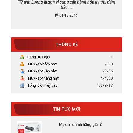
"Thanh Lượng là đơn vị cung cấp hàng hóa uy tín, đảm
bảo ...
31-10-2016
THỐNG KÊ
Đang truy cập
1
Mực in canon chính hãng uy tín tại TP
HCM
Truy cập hôm nay
2653
Bán Mực in Canon chính hãng uy tín tại
Truy cập tuần này
25736
HCM
Truy cập tháng này
474350
Tổng lượt truy cập
6679797
Tại sao nên chọn mực in HP chính hãng
Tại Sao Nên Chọn Mực In HP Chính Hãng -
Xem ...
TIN TỨC MỚI
Mực in chính hãng giá rẻ