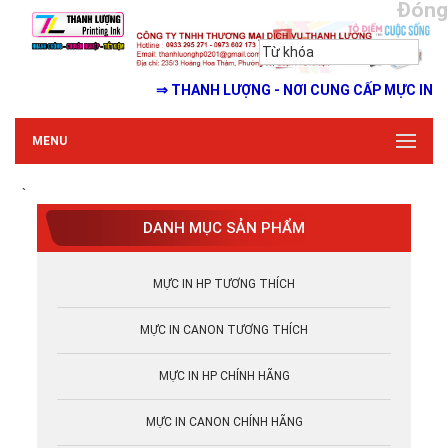
Đóng
⇒ THANH LƯỢNG - NƠI CUNG CẤP MỰC IN GIÁ R
MENU
`
DANH MỤC SẢN PHẨM
MỰC IN HP TƯƠNG THÍCH
MỰC IN CANON TƯƠNG THÍCH
MỰC IN HP CHÍNH HÃNG
MỰC IN CANON CHÍNH HÃNG