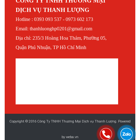
CÔNG TY TNHH THƯƠNG MẠI
DỊCH VỤ THANH LƯỢNG
Hotline : 0393 093 537 - 0973 602 173
Email: thanhluonghp0201@gmail.com
Địa chỉ: 235/3 Hoàng Hoa Thám, Phường 05,
Quận Phú Nhuận, TP Hồ Chí Minh
Copyright © 2016 Công Ty TNHH Thương Mại Dịch vụ Thanh Lượng. Powered
by
weba.vn