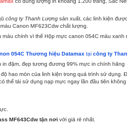
tamax
có dung lượng in khoảng 1.200 trang, Sắc Nét
gũ
công ty Thanh Lượng
sản xuất, các linh kiện đượ
ser màu Canon MF623Cdw chất lượng.
 màu chính vì thế Hộp mực canon 054C màu xanh rấ
anon 054C Thương hiệu Datamax
tại
công ty Tha
 in đậm, đẹp tương đương 99% mực in chính hãng
độ hao mòn của linh kiện trong quá trình sử dụng. Đặ
ó thể tái sử dụng nạp mực ngay lần đầu tiên không 
mực.
ass MF643Cdw tận nơi
với giá rẻ nhất.