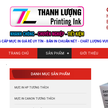
C IN GIÁ RẺ UY TÍN - BẢN IN CHUẨN NÉT - CHẤT LƯỢNG VƯỢT TRỘ
TRANG CHỦ
SẢN PHẨM
GIỚI THIỆU
`
DANH MỤC SẢN PHẨM
MỰC IN HP TƯƠNG THÍCH
MỰC IN CANON TƯƠNG THÍCH