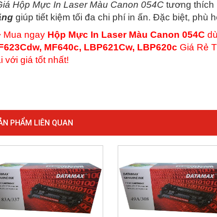
Giá Hộp Mực In Laser Màu Canon 054C
tương thích
ãng
giúp tiết kiệm tối đa chi phí in ấn. Đặc biệt, phù
> Mua ngay
Hộp Mực In Laser Màu Canon 054C
dù
F623Cdw, MF640c, LBP621Cw, LBP620c
Giá Rẻ T
i với giá tốt nhất!
ẢN PHẨM LIÊN QUAN