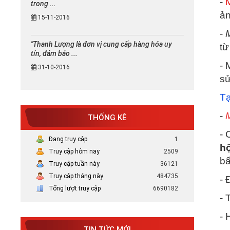
-
trong ...
ản
15-11-2016
-
"Thanh Lượng là đơn vị cung cấp hàng hóa uy
từ
tín, đảm bảo ...
- 
31-10-2016
sử
Tạ
-
THỐNG KÊ
- 
Đang truy cập
1
hộ
Truy cập hôm nay
2509
bấ
Truy cập tuần này
36121
Truy cập tháng này
484735
- 
Mực in canon chính hãng uy tín
Tổng lượt truy cập
6690182
- 
tại TP HCM
Bán Mực in Canon chính hãng uy tín
- 
tại HCM
TIN TỨC MỚI