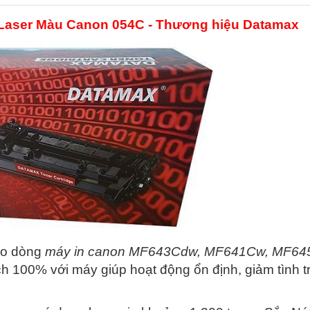
In Laser Màu Canon 054C - Thương hiệu Datamax
ho dòng
máy in canon MF643Cdw, MF641Cw, MF64
h 100% với máy giúp hoạt động ổn định, giảm tình tr