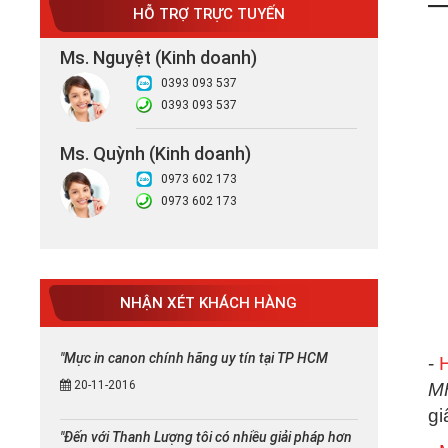
HỖ TRỢ TRỰC TUYẾN
Ms. Nguyệt (Kinh doanh)
0393 093 537
0393 093 537
Ms. Quỳnh (Kinh doanh)
0973 602 173
0973 602 173
NHẬN XÉT KHÁCH HÀNG
"Mực in canon chính hãng uy tín tại TP HCM
-
20-11-2016
M
gi
"Đến với Thanh Lượng tôi có nhiều giải pháp hơn