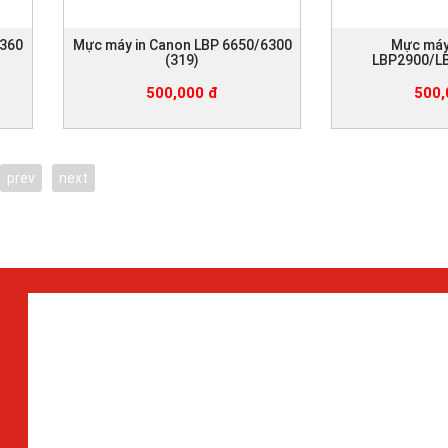
3360
Mực máy in Canon LBP 6650/6300
Mực máy
(319)
LBP2900/LB
500,000 đ
500,
prev
next