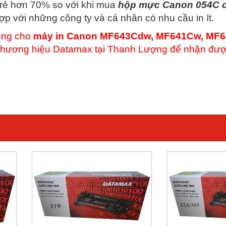
 rẻ hơn 70% so với khi mua
hộp
mực Canon 054C 
 hợp với những công ty và cá nhân có nhu cầu in ít.
ng cho
máy in Canon MF643Cdw, MF641Cw, MF6
hương hiệu Datamax tại Thanh Lượng để nhận đượ