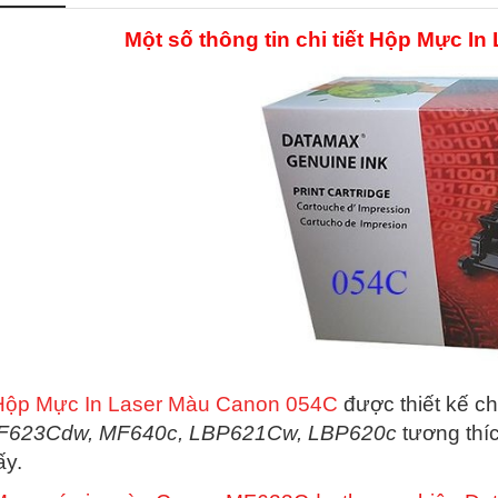
Một số thông tin chi tiết Hộp Mực 
Hộp Mực In Laser Màu Canon 054C
được thiết kế c
F623Cdw, MF640c, LBP621Cw, LBP620c
tương thíc
ấy.