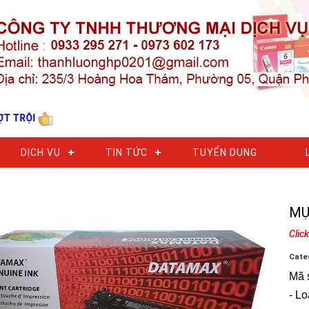
I
DỊCH VỤ
TIN TỨC
TUYỂN DỤNG
MỰ
Clic
Cate
Mã 
- L