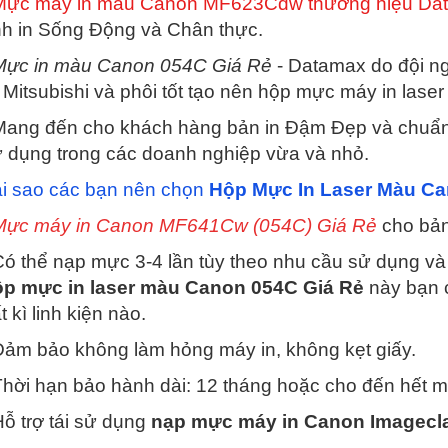
Mực máy in màu Canon MF623Cdw thương hiệu Da
h in Sống Động và Chân thực.
Mực in màu Canon 054C Giá Rẻ
- Datamax do đội n
 Mitsubishi và phôi tốt tạo nên hộp mực máy in la
Mang đến cho khách hàng bản in Đậm Đẹp và chuẩn
 dụng trong các doanh nghiệp vừa và nhỏ.
i sao các bạn nên chọn
Hộp Mực In Laser Màu C
Mực máy in Canon MF641Cw (054C) Giá Rẻ
cho bản
Có thể nạp mực 3-4 lần tùy theo nhu cầu sử dụng và 
p mực in laser màu Canon 054C Giá Rẻ
này bạn c
t kì linh kiện nào.
Đảm bảo không làm hỏng máy in, không kẹt giấy.
Thời hạn bảo hành dài: 12 tháng hoặc cho đến hết 
Hỗ trợ tái sử dụng
nạp mực máy in Canon Imagecl