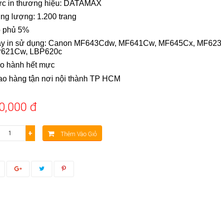
ực in thương hiệu: DATAMAX
ung lượng: 1.200 trang
ộ phủ 5%
áy in sử dụng: Canon
MF643Cdw, MF641Cw, MF645Cx, MF623
621Cw, LBP620c
ảo hành hết mực
iao hàng tận nơi nội thành TP
HCM
0,000 đ
+
Thêm Vào Giỏ