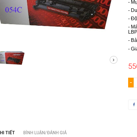
- M
- D
- Đ
- M
LBP
- B
- G
55
−
HI TIẾT
BÌNH LUẬN/ĐÁNH GIÁ