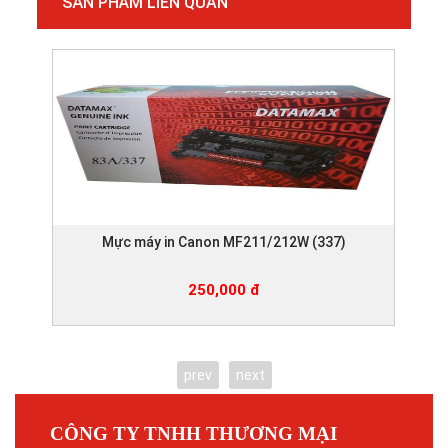
SẢN PHẨM LIÊN QUAN
Mực máy in Canon MF211/212W (337)
250,000 đ
prev
next
CÔNG TY TNHH THƯƠNG MẠI