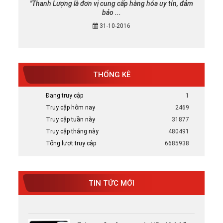
"Thanh Lượng là đơn vị cung cấp hàng hóa uy tín, đảm
bảo ...
31-10-2016
THỐNG KÊ
Đang truy cập
1
Truy cập hôm nay
2469
Truy cập tuần này
31877
Truy cập tháng này
480491
Tổng lượt truy cập
6685938
Mực in canon chính hãng uy tín tại TP
HCM
TIN TỨC MỚI
Bán Mực in Canon chính hãng uy tín tại
HCM
Tại sao nên chọn mực in HP chính hãng