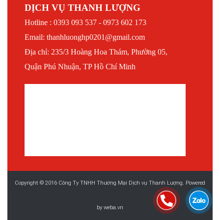
DỊCH VỤ THANH LƯỢNG
Hotline : 0393 093 537 - 0973 602 173
Email: thanhluonghp0201@gmail.com
Địa chỉ: 235/3 Hoàng Hoa Thám, Phường 05,
Quận Phú Nhuận, TP Hồ Chí Minh
Copyright © 2016 Công Ty TNHH Thương Mại Dịch vụ Thanh Lượng. Powered
by
weba.vn