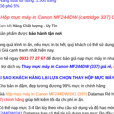
 Năng suất sử dụng: 1.500 trang
Độ phủ 5%
Hộp mực máy in Canon MF244DW (cartridge 337) 
>
Cam kết
Hàng
Chất lượng - Uy Tín
Sản phẩm được
bảo hành tận nơi
ong quá trình in ấn, nếu mực in bị hết, quý khách có thể sử dụn
i Giá cạnh tranh nhất hiện nay.
ên hệ ngay
0933 77 27 67
để được báo giá nạp mực máy in nhan
 trợ dịch vụ
Th
a
y
mực máy in Canon MF244DW (337) giá rẻ
,
I SAO KHÁCH HÀNG LẠI LỰA CHỌN THAY HỘP MỰC MÁY 
Cho bản in đậm, đẹp tương đương 99% mực in chính hãng
Giá
hộp mực máy in Canon MF244DW/241 (337)
Datamax Rẻ hơ
7) chính hãng
giúp tiết kiệm tối đa chi phí in ấn.
Có thể nạp mực 3-4 lần tùy theo nhu cầu sử dụng và độ hao mòn 
244DW/241
Datamax bạn có thể tái sử dụng nạp mực lần đầu tiê