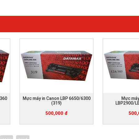
3360
Mực máy in Canon LBP 6650/6300
Mực máy
(319)
LBP2900/LB
500,000 đ
500,