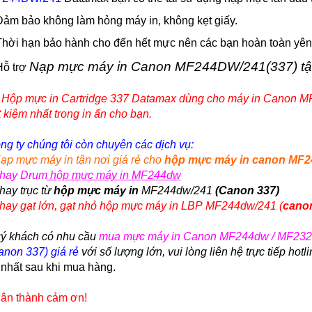
Đảm bảo không làm hỏng máy in, không kẹt giấy.
Thời hạn bảo hành cho đến hết mực nên các bạn hoàn toàn yên t
Nạp mực máy in Canon MF244DW/241(337) tậ
Hỗ trợ
 Hộp mực in Cartridge 337 Datamax dùng cho máy in Canon
MF
t kiệm nhất trong in ấn cho bạn.
ng ty chúng tôi còn chuyên các dịch vụ:
ạp mực máy in tận nơi giá rẻ cho
hộp mực máy in canon MF24
hay Drum
hộp mực máy in MF244dw
Thay trục từ
hộp mực máy in
MF244dw/241
(Canon 337)
hay gạt lớn, gạt nhỏ
hộp mực máy in LBP MF244dw/241 (
canon
ý khách có nhu cầu
mua
mực máy in Canon
MF244dw / MF232w
anon 337) giá rẻ
với số lượng lớn, vui lòng liên hệ trực tiếp hotl
t nhất sau khi mua hàng.
ân thành cảm ơn!