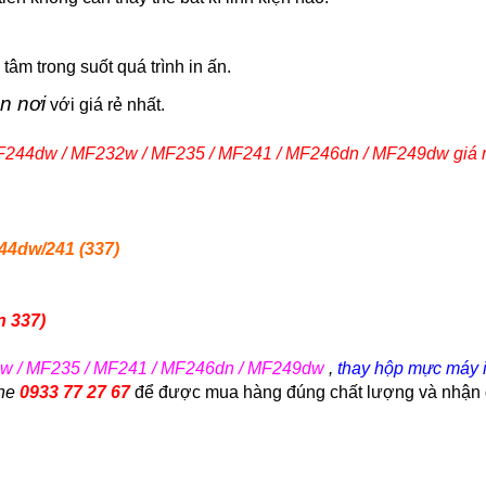
âm trong suốt quá trình in ấn.
n nơi
với giá rẻ nhất.
244dw / MF232w / MF235 / MF241 / MF246dn / MF249dw
giá r
4dw/241 (337)
 337)
 / MF235 / MF241 / MF246dn / MF249dw
,
thay hộp mực máy
ine
0933 77 27 67
để
được
mua hàng đúng chất lượng
và nhận 