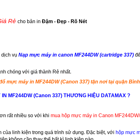
Giá Rẻ
cho bản in
Đậm - Đẹp - Rõ Nét
g dịch vụ
Nạp
mực máy in canon MF244DW (cartridge 337)
để
h chóng với giá thành Rẻ nhất.
đổ mực máy in MF244DW (Canon 337) tận nơi
tại quận Bìn
IN MF244DW (Canon 337) THƯƠNG HIỆU DATAMAX ?
n rất nhiều so với khi
mua hộp mực máy in Canon MF244DW/24
của linh kiện trong quá trình sử dụng. Đặc biệt, với
hộp mực m
n không cần thay thế bất kì linh kiện nào.