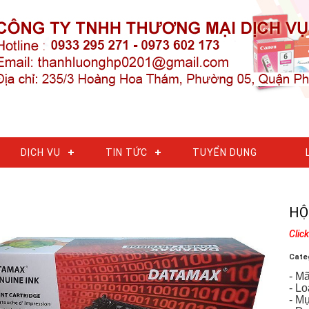
DỊCH VỤ
TIN TỨC
TUYỂN DỤNG
HỘ
Clic
Cate
- M
- L
- M