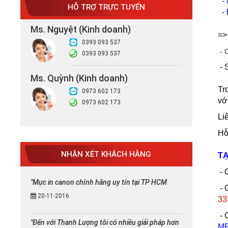
-
HỖ TRỢ TRỰC TUYẾN
- 
Ms. Nguyệt (Kinh doanh)
=
0393 093 537
- 
0393 093 537
- 
Ms. Quỳnh (Kinh doanh)
Tr
0973 602 173
vớ
0973 602 173
Li
Hỗ
NHẬN XÉT KHÁCH HÀNG
TẠ
- 
"Mực in canon chính hãng uy tín tại TP HCM
- 
20-11-2016
33
- 
"Đến với Thanh Lượng tôi có nhiều giải pháp hơn
MF