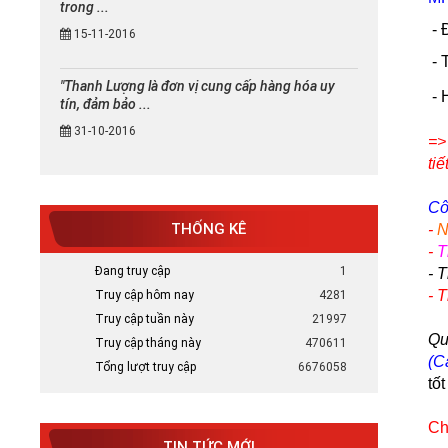
trong ...
- 
15-11-2016
- 
"Thanh Lượng là đơn vị cung cấp hàng hóa uy
- 
tín, đảm bảo ...
31-10-2016
=>
tiế
Cô
THỐNG KÊ
-
N
-
T
Mực in canon chính hãng uy tín
Đang truy cập
1
- 
tại TP HCM
-
T
Truy cập hôm nay
4281
Bán Mực in Canon chính hãng uy tín
tại HCM
Truy cập tuần này
21997
Qu
Truy cập tháng này
470611
(C
Tổng lượt truy cập
6676058
Tại sao nên chọn mực in HP chính
tố
hãng
Tại Sao Nên Chọn Mực In HP Chính
Ch
Hãng - Xem ...
TIN TỨC MỚI