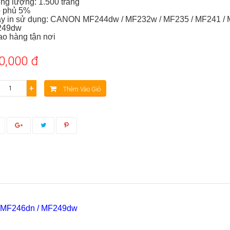
ung lượng: 1.500 trang
ộ phủ 5%
áy in sử dụng: CANON
MF244dw / MF232w / MF235 / MF241 / 
249dw
ao hàng tận nơi
0,000 đ
+
Thêm Vào Giỏ
/ MF246dn / MF249dw