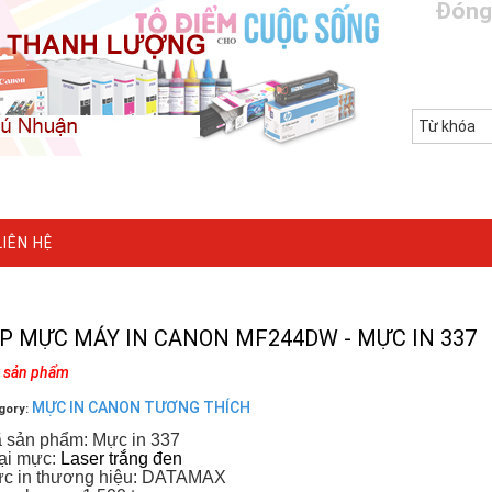
Đóng
LIÊN HỆ
P MỰC MÁY IN CANON MF244DW - MỰC IN 337
k sản phẩm
MỰC IN CANON TƯƠNG THÍCH
gory:
ã sản phẩm: Mực in 337
oại mực:
Laser trắng đen
ực in thương hiệu: DATAMAX