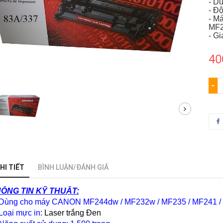
- D
- Đ
- M
MF
- Gi
40
−
HI TIẾT
BÌNH LUẬN/ĐÁNH GIÁ
ÔNG TIN KỸ THUẬT:
Dùng cho máy CANON
MF244dw / MF232w / MF235 / MF241 
Loại mực in:
Laser trắng Đen