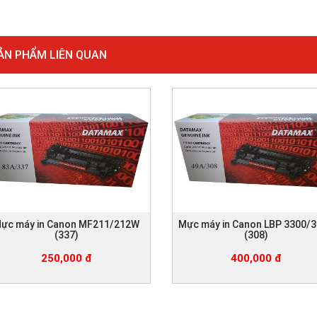
ẢN PHẨM LIÊN QUAN
ực máy in Canon MF211/212W
Mực máy in Canon LBP 3300/
(337)
(308)
250,000 đ
400,000 đ