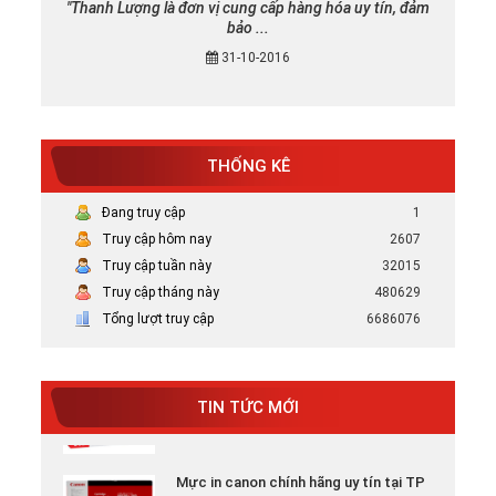
"Thanh Lượng là đơn vị cung cấp hàng hóa uy tín, đảm
bảo ...
31-10-2016
Mực in canon chính hãng uy tín tại TP
THỐNG KÊ
HCM
Bán Mực in Canon chính hãng uy tín tại
Đang truy cập
1
HCM
Truy cập hôm nay
2607
Truy cập tuần này
32015
Truy cập tháng này
Tại sao nên chọn mực in HP chính hãng
480629
Tổng lượt truy cập
Tại Sao Nên Chọn Mực In HP Chính Hãng -
6686076
Xem ...
Mực in chính hãng giá rẻ
TIN TỨC MỚI
Mực in canon chính hãng uy tín tại TP
HCM