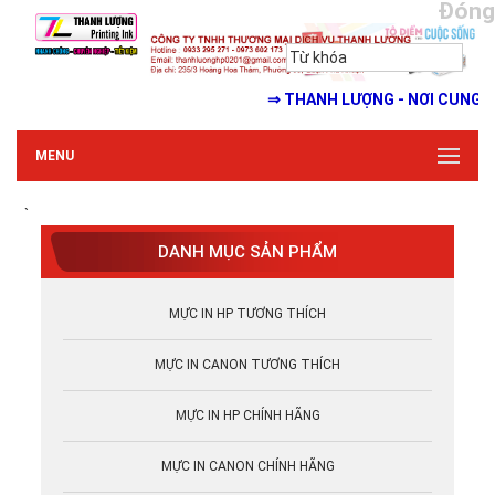
Đóng
⇒ THANH LƯỢNG - NƠI CUNG CẤP MỰ
MENU
`
DANH MỤC SẢN PHẨM
MỰC IN HP TƯƠNG THÍCH
MỰC IN CANON TƯƠNG THÍCH
MỰC IN HP CHÍNH HÃNG
MỰC IN CANON CHÍNH HÃNG