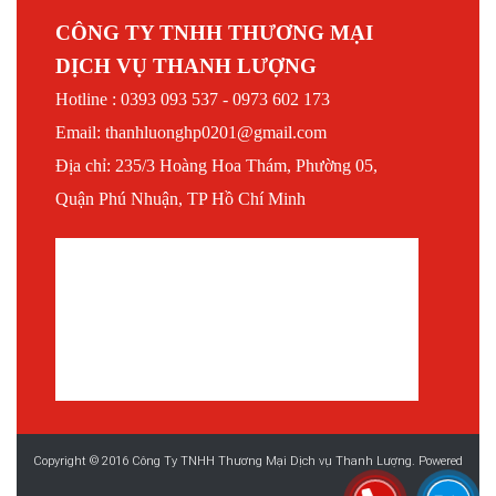
CÔNG TY TNHH THƯƠNG MẠI
DỊCH VỤ THANH LƯỢNG
Hotline : 0393 093 537 - 0973 602 173
Email: thanhluonghp0201@gmail.com
Địa chỉ: 235/3 Hoàng Hoa Thám, Phường 05,
Quận Phú Nhuận, TP Hồ Chí Minh
Copyright © 2016 Công Ty TNHH Thương Mại Dịch vụ Thanh Lượng. Powered