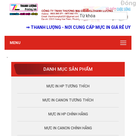
Đóng
⇒ THANH LƯỢNG - NƠI CUNG CẤP MỰC IN GIÁ RẺ UY TÍN - 
MENU
`
DANH MỤC SẢN PHẨM
MỰC IN HP TƯƠNG THÍCH
MỰC IN CANON TƯƠNG THÍCH
MỰC IN HP CHÍNH HÃNG
MỰC IN CANON CHÍNH HÃNG