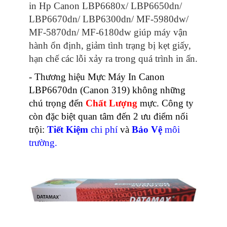
in Hp Canon LBP6680x/ LBP6650dn/
LBP6670dn/ LBP6300dn/ MF-5980dw/
MF-5870dn/ MF-6180dw giúp máy vận
hành ổn định, giảm tình trạng bị kẹt giấy,
hạn chế các lỗi xảy ra trong quá trình in ấn.
- Thương hiệu Mực Máy In Canon
LBP6670dn (Canon 319)
không những
chú trọng đến
Chất Lượng
mực. Công ty
còn đặc biệt quan tâm đến 2
ưu điểm nổi
trội:
T
iết Kiệm
chi phí
và
Bảo Vệ
môi
trường.