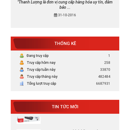
"Thanh Lượng là đơn vị cung cấp hàng hóa uy tín, đảm
bảo ...
31-10-2016
THỐNG KÊ
Mực in canon chính hãng uy tín tại TP
HCM
Đang truy cập
1
Bán Mực in Canon chính hãng uy tín tại
Truy cập hôm nay
258
HCM
Truy cập tuần này
33870
Truy cập tháng này
482484
Tại sao nên chọn mực in HP chính hãng
Tổng lượt truy cập
6687931
Tại Sao Nên Chọn Mực In HP Chính Hãng -
Xem ...
TIN TỨC MỚI
Mực in chính hãng giá rẻ
Mực in canon chính hãng uy tín tại TP