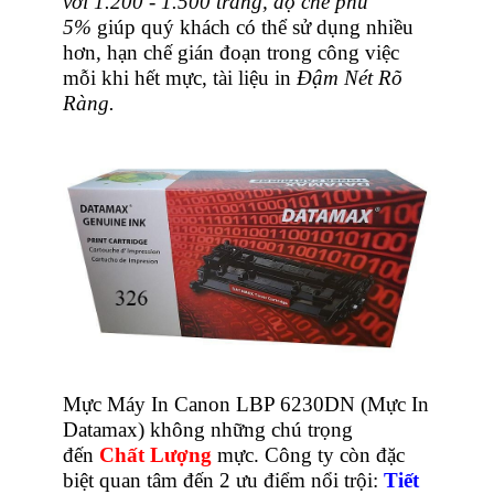
với 1.200 - 1.500 trang, độ che phủ
5%
giúp quý khách có thể sử dụng nhiều
hơn, hạn chế gián đoạn trong công việc
mỗi khi hết mực, tài liệu in
Đậm Nét Rõ
Ràng.
Mực Máy In Canon LBP 6230DN (Mực In
Datamax) không những chú trọng
đến
Chất Lượng
mực. Công ty còn đặc
biệt quan tâm đến 2
ưu điểm nổi trội:
T
iết