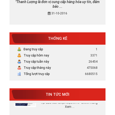
"Thanh Lượng là đơn vị cung cấp hàng hóa uy tín, đảm
bảo ...
31-10-2016
THỐNG KÊ
Đang truy cập
1
Truy cập hôm nay
3371
Truy cập tuần này
26454
Mực in canon chính hãng uy tín tại TP
Truy cập tháng này
475068
HCM
Tổng lượt truy cập
6680515
Bán Mực in Canon chính hãng uy tín tại
HCM
Tại sao nên chọn mực in HP chính hãng
TIN TỨC MỚI
Tại Sao Nên Chọn Mực In HP Chính Hãng -
Xem ...