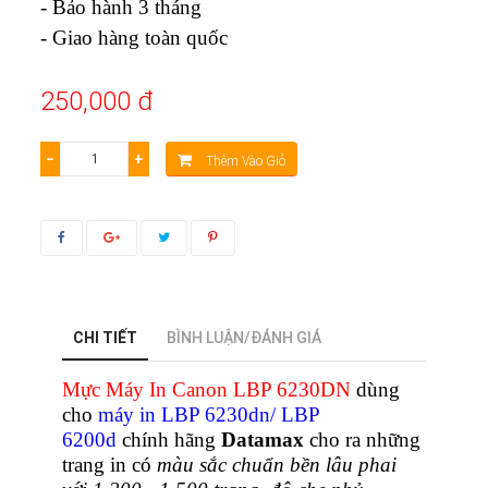
- Bảo hành 3 tháng
- Giao hàng toàn quốc
250,000 đ
−
+
Thêm Vào Giỏ
CHI TIẾT
BÌNH LUẬN/ĐÁNH GIÁ
Mực Máy In Canon LBP 6230DN
dùng
cho
máy in LBP 6230dn/ LBP
6200d
chính hãng
Datamax
cho ra những
trang in có
màu sắc chuẩn bền lâu phai