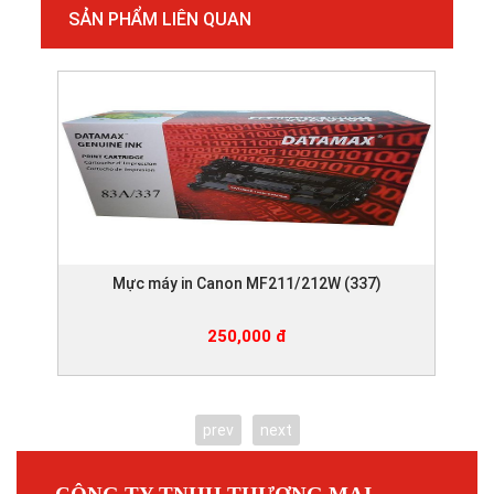
SẢN PHẨM LIÊN QUAN
Mực máy in Canon MF211/212W (337)
250,000 đ
prev
next