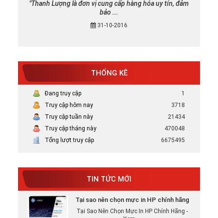
"Thanh Lượng là đơn vị cung cấp hàng hóa uy tín, đảm
bảo ...
31-10-2016
THỐNG KÊ
Đang truy cập
1
Truy cập hôm nay
3718
Truy cập tuần này
21434
Truy cập tháng này
470048
Mực in canon chính hãng uy tín tại TP
Tổng lượt truy cập
6675495
HCM
Bán Mực in Canon chính hãng uy tín tại
HCM
TIN TỨC MỚI
Tại sao nên chọn mực in HP chính hãng
Tại Sao Nên Chọn Mực In HP Chính Hãng -
Xem ...