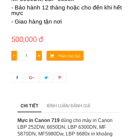
- Bảo hành 12 tháng hoặc cho đến khi hết
mực
- Giao hàng tận nơi
500,000 đ
−
+
Thêm Vào Giỏ
CHI TIẾT
BÌNH LUẬN/ĐÁNH GIÁ
Mực in Canon 719
dùng cho máy in Canon
LBP 252DW, 6650DN, LBP 6300DN, MF
5870DN, MF5980Dw, LBP 6680x in khoảng