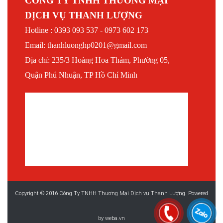
CÔNG TY TNHH THƯƠNG MẠI
DỊCH VỤ THANH LƯỢNG
Hotline : 0393 093 537 - 0973 602 173
Email: thanhluonghp0201@gmail.com
Địa chỉ: 235/3 Hoàng Hoa Thám, Phường 05,
Quận Phú Nhuận, TP Hồ Chí Minh
Copyright © 2016 Công Ty TNHH Thương Mại Dịch vụ Thanh Lượng. Powered
by
weba.vn