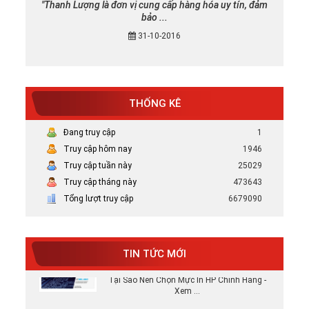
"Thanh Lượng là đơn vị cung cấp hàng hóa uy tín, đảm
bảo ...
31-10-2016
THỐNG KÊ
Đang truy cập
1
Truy cập hôm nay
1946
Truy cập tuần này
25029
Mực in canon chính hãng uy tín tại TP
Truy cập tháng này
473643
HCM
Tổng lượt truy cập
6679090
Bán Mực in Canon chính hãng uy tín tại
HCM
TIN TỨC MỚI
Tại sao nên chọn mực in HP chính hãng
Tại Sao Nên Chọn Mực In HP Chính Hãng -
Xem ...