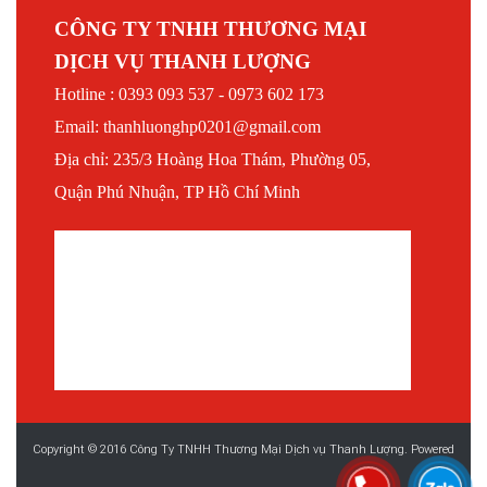
CÔNG TY TNHH THƯƠNG MẠI
DỊCH VỤ THANH LƯỢNG
Hotline : 0393 093 537 - 0973 602 173
Email: thanhluonghp0201@gmail.com
Địa chỉ: 235/3 Hoàng Hoa Thám, Phường 05,
Quận Phú Nhuận, TP Hồ Chí Minh
Copyright © 2016 Công Ty TNHH Thương Mại Dịch vụ Thanh Lượng. Powered