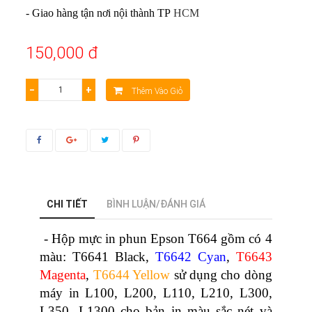
- Giao hàng tận nơi nội thành TP
HCM
150,000 đ
−
+
Thêm Vào Giỏ
CHI TIẾT
BÌNH LUẬN/ĐÁNH GIÁ
- Hộp mực in phun Epson T664 gồm có 4
màu: T6641 Black,
T6642 Cyan
,
T6643
Magenta
,
T6644 Yellow
sử dụng cho dòng
máy in L100, L200, L110, L210, L300,
L350, L1300 cho bản in màu sắc nét và