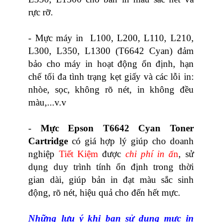
rực rỡ.
- Mực máy in L100, L200, L110, L210,
L300, L350, L1300 (T6642 Cyan)
đảm
bảo cho máy in hoạt động ổn định, hạn
chế tối đa tình trạng kẹt giấy và các lỗi in:
nhòe, sọc, không rõ nét, in không đều
màu,...v.v
-
Mực Epson T6642 Cyan Toner
Cartridge
có giá hợp lý giúp cho doanh
nghiệp
Tiết Kiệm
được
chi phí in ấ
n
, sử
dụng duy trình tính ổn định trong thời
gian dài, giúp bản in đạt màu sắc sinh
động, rõ nét, hiệu quả cho đến hết mực.
Những lưu ý khi bạn sử dụng mực in