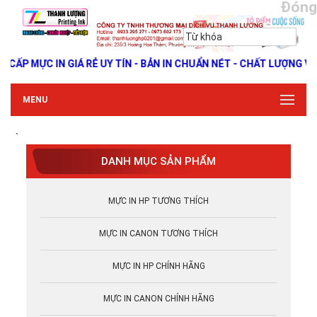
Đóng
P MỰC IN GIÁ RẺ UY TÍN - BẢN IN CHUẨN NÉT - CHẤT LƯỢNG VƯỢT
MENU
`
DANH MỤC SẢN PHẨM
MỰC IN HP TƯƠNG THÍCH
MỰC IN CANON TƯƠNG THÍCH
MỰC IN HP CHÍNH HÃNG
MỰC IN CANON CHÍNH HÃNG