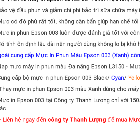
Bảo vệ đầu phun và giảm chi phí bảo trì sữa chữa máy 
Mực có độ phủ rất tốt, không cặn bẩn giúp hạn chế tối
Mực in phun Epson 003 luôn được đánh giá tốt với công
Có tính ổn định lâu dài nên người dùng không lo bị khô 
oài cung cấp Mực In Phun Màu Epson 003 (Xanh)
côn
Nạp mực máy in phun màu Đa năng Epson L3150 - Mự
Cung cấp bộ mực in phun Epson 003 Black/
Cyan
/
Yell
Thay mực in phun Epson 003 màu Xanh dùng cho
máy 
Mực in Epson 003 tại Công ty Thanh Lượng chỉ với 150
ác.
 Liên hệ ngay đến
công ty Thanh Lượng
để mua
Mực 