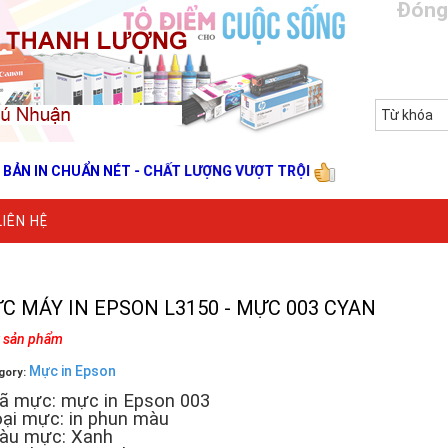
Đóng
 IN CHUẨN NÉT - CHẤT LƯỢNG VƯỢT TRỘI
LIÊN HỆ
C MÁY IN EPSON L3150 - MỰC 003 CYAN
k sản phẩm
Mực in Epson
gory:
ã mực: mực in Epson 003
oại mực: in phun màu
àu mực: Xanh