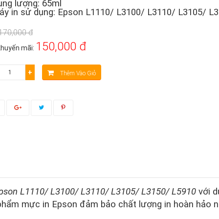
ung lượng: 65ml
áy in sử dụng: Epson L1110/ L3100/ L3110/ L3105/ L
170,000 đ
150,000 đ
khuyến mãi:
+
Thêm Vào Giỏ
pson L1110/ L3100/ L3110/ L3105/ L3150/ L5910
với d
n phẩm mực in Epson đảm bảo chất lượng in hoàn hảo 