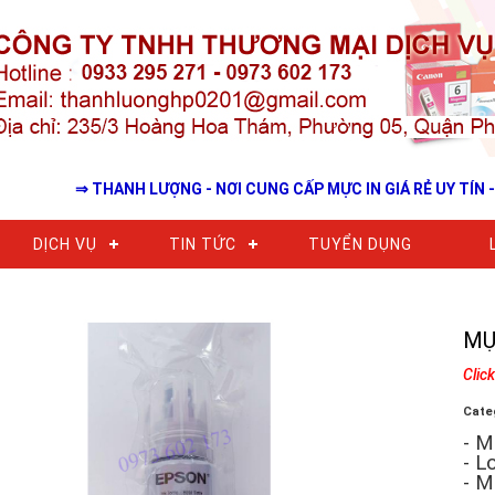
⇒ THANH LƯỢNG - NƠI CUNG CẤP MỰC IN GIÁ RẺ UY TÍN - BẢN
DỊCH VỤ
TIN TỨC
TUYỂN DỤNG
MỰ
Clic
Cate
- M
- L
- M