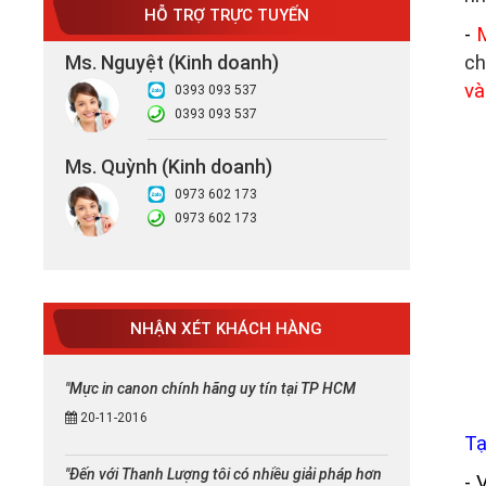
HỖ TRỢ TRỰC TUYẾN
-
M
Ms. Nguyệt (Kinh doanh)
ch
và
0393 093 537
0393 093 537
Ms. Quỳnh (Kinh doanh)
0973 602 173
0973 602 173
NHẬN XÉT KHÁCH HÀNG
"Mực in canon chính hãng uy tín tại TP HCM
20-11-2016
Tạ
"Đến với Thanh Lượng tôi có nhiều giải pháp hơn
- 