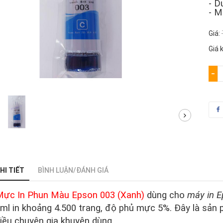
- D
- M
Giá:
Giá 
−
HI TIẾT
BÌNH LUẬN/ĐÁNH GIÁ
ực In Phun Màu Epson 003 (Xanh)
dùng cho
máy in E
ml in khoảng 4.500 trang, độ phủ mực 5%. Đây là sả
iều chuyên gia khuyên dùng.