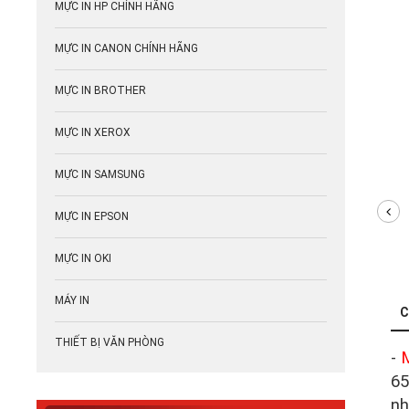
MỰC IN HP CHÍNH HÃNG
MỰC IN CANON CHÍNH HÃNG
MỰC IN BROTHER
MỰC IN XEROX
MỰC IN SAMSUNG
MỰC IN EPSON
MỰC IN OKI
MÁY IN
C
THIẾT BỊ VĂN PHÒNG
-
M
65
nh