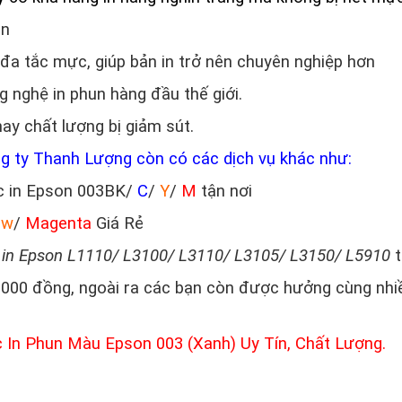
in
 đa tắc mực, giúp bản in trở nên chuyên nghiệp hơn
 nghệ in phun hàng đầu thế giới.
hay chất lượng bị giảm sút.
g ty Thanh Lượng còn có các dịch vụ khác như:
c in Epson 003BK/
C
/
Y
/
M
tận nơi
ow
/
Magenta
Giá Rẻ
in Epson L1110/ L3100/ L3110/ L3105/ L3150/ L5910
t
.000 đồng, ngoài ra các bạn còn được hưởng cùng nhi
In Phun Màu Epson 003 (Xanh)
Uy Tín, Chất Lượng.