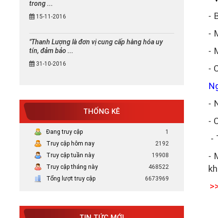
trong ...
- 
15-11-2016
- 
"Thanh Lượng là đơn vị cung cấp hàng hóa uy
- 
tín, đảm bảo ...
31-10-2016
- 
Ng
- 
THỐNG KÊ
- 
Đang truy cập
1
- 
Truy cập hôm nay
2192
- 
Truy cập tuần này
19908
Truy cập tháng này
468522
kh
Mực in canon chính hãng uy tín
Tổng lượt truy cập
6673969
>>
tại TP HCM
Bán Mực in Canon chính hãng uy tín
tại HCM
TIN TỨC MỚI