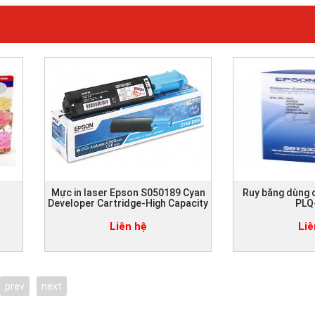
Mực in laser Epson S050189 Cyan
Ruy băng dùng 
Developer Cartridge-High Capacity
PLQ
Liên hệ
Liê
prev
next