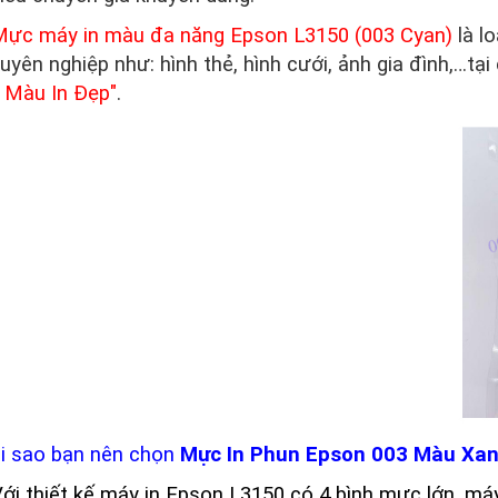
ực máy in màu đa năng Epson L3150 (003 Cyan)
là l
uyên nghiệp như: hình thẻ, hình cưới, ảnh gia đình,…tại 
 Màu In Đẹp"
.
i sao bạn nên chọn
Mực In Phun Epson 003 Màu Xa
Với thiết kế máy in Epson L3150 có 4 bình mực lớn, má