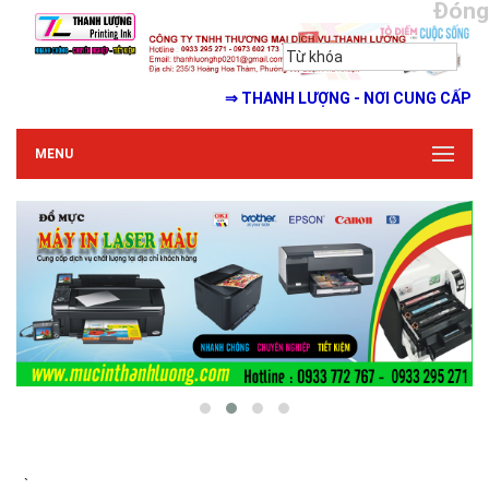
Đóng
⇒ THANH LƯỢNG - NƠI CUNG CẤP MỰC IN GI
MENU
`