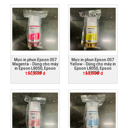
Mực in phun Epson 057
Mực in phun Epson 057
Magenta - Dùng cho máy
Yellow - Dùng cho máy in
in Epson L8050, Epson
Epson L8050, Epson
L18050
L18050
150,000 đ
150,000 đ