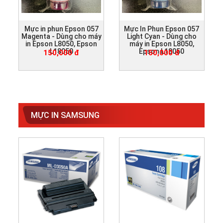
Mực in phun Epson 057
Mực In Phun Epson 057
Magenta - Dùng cho máy
Light Cyan - Dùng cho
in Epson L8050, Epson
máy in Epson L8050,
L18050
Epson L18050
150,000 đ
150,000 đ
MỰC IN SAMSUNG