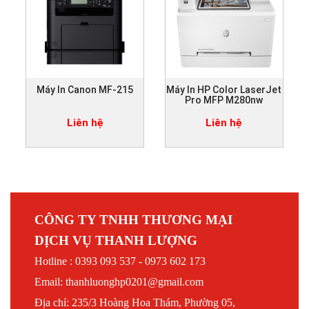
Máy In Canon MF-215
Máy In HP Color LaserJet
Pro MFP M280nw
Liên hệ
Liên hệ
CÔNG TY TNHH THƯƠNG MẠI
DỊCH VỤ THANH LƯỢNG
Hotline : 0393 093 537 - 0973 602 173
Email: thanhluonghp0201@gmail.com
Địa chỉ: 235/3 Hoàng Hoa Thám, Phường 05,