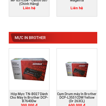
MF 651Cdw - Canon 067
Magenta
(Chính Hãng)
Liên hệ
Liên hệ
MỰC IN BROTHER
Hộp Mực TN-B027 Dành
Cụm Drum máy In Brother
Cho Máy In Brother DCP-
DCP-L3551CDW Yellow
B7640Dw
(Dr 263CL)
300,000 đ
600,000 đ