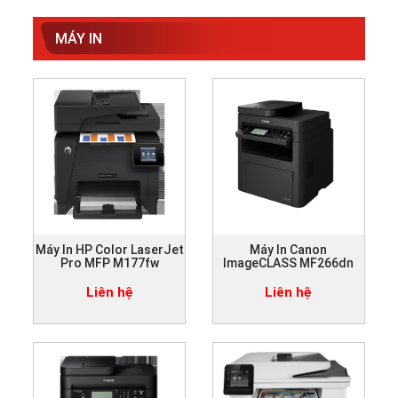
MÁY IN
Máy In HP Color LaserJet
Máy In Canon
Pro MFP M177fw
ImageCLASS MF266dn
Liên hệ
Liên hệ