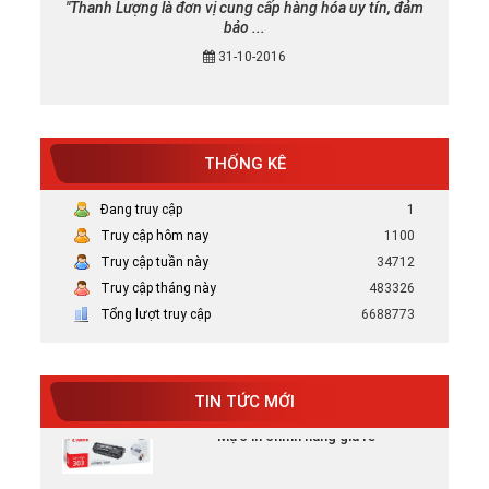
"Thanh Lượng là đơn vị cung cấp hàng hóa uy tín, đảm
bảo ...
31-10-2016
THỐNG KÊ
Mực in canon chính hãng uy tín tại TP
HCM
Đang truy cập
1
Bán Mực in Canon chính hãng uy tín tại
Truy cập hôm nay
1100
HCM
Truy cập tuần này
34712
Truy cập tháng này
483326
Tại sao nên chọn mực in HP chính hãng
Tổng lượt truy cập
6688773
Tại Sao Nên Chọn Mực In HP Chính Hãng -
Xem ...
TIN TỨC MỚI
Mực in chính hãng giá rẻ
Mực in canon chính hãng uy tín tại TP