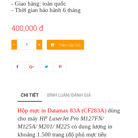
- Giao hàng: toàn quốc
- Thời gian bảo hành 6 tháng
400,000 đ
−
+
Thêm Vào Giỏ
CHI TIẾT
BÌNH LUẬN/ĐÁNH GIÁ
Hộp mực in Datamax 83A (CF283A)
dùng
cho máy
HP LaserJet Pro M127FN/
M125A/ M201/ M225
có dung lượng in
khoảng 1.500 trang (độ phủ mực tiêu