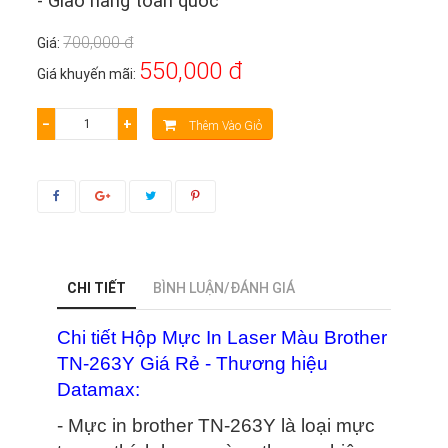
- Giao hàng toàn quốc
700,000 đ
Giá:
550,000 đ
Giá khuyến mãi:
−
+
Thêm Vào Giỏ
CHI TIẾT
BÌNH LUẬN/ĐÁNH GIÁ
Chi tiết Hộp Mực In Laser Màu Brother
TN-263Y Giá Rẻ - Thương hiệu
Datamax:
- Mực in brother TN-263Y là loại mực