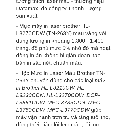
tương thích laser màu - thương hiệu
Datamax, do công ty Thanh Lượng
sản xuất.
- Mực máy in laser brother HL-
L3270CDW (TN-263Y) màu vàng với
dung lượng in khoảng 1.300 - 1.400
trang, độ phủ mực 5% nhờ đó mà hoạt
động in ấn không bị gián đoạn, tạo
bản in sắc nét, chuẩn màu.
-
Hộp Mực In Laser Màu Brother TN-
263Y
chuyên dùng cho các loại
máy
in Brother HL-L3210CW, HL-
L3230CDN, HL-L3270CDW, DCP-
L3551CDW, MFC-3735CDN, MFC-
L3750CDW, MFC-L3770CDW
giúp
máy vận hành trơn tru và tăng tuổi thọ,
đồng thời giảm lỗi lem màu, lỗi mực