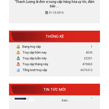
"Thanh Lượng là đơn vị cung cấp hàng hóa uy tín, đảm
bảo ...
31-10-2016
THỐNG KÊ
Đang truy cập
1
Truy cập hôm nay
4535
Truy cập tuần này
22251
Mực in canon chính hãng uy tín tại TP
HCM
Truy cập tháng này
470865
Bán Mực in Canon chính hãng uy tín tại
Tổng lượt truy cập
6676312
HCM
Tại sao nên chọn mực in HP chính hãng
TIN TỨC MỚI
Tại Sao Nên Chọn Mực In HP Chính Hãng -
Xem ...