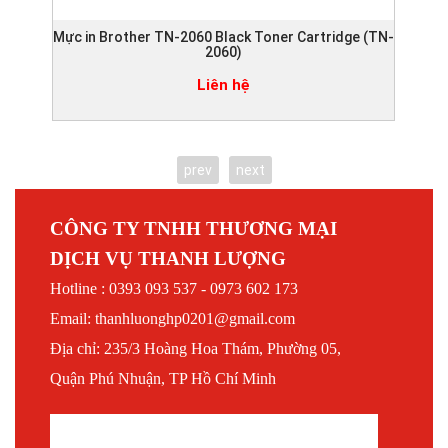
Mực in Brother TN-2060 Black Toner Cartridge (TN-
Mực
2060)
Liên hệ
prev
next
CÔNG TY TNHH THƯƠNG MẠI
DỊCH VỤ THANH LƯỢNG
Hotline : 0393 093 537 - 0973 602 173
Email: thanhluonghp0201@gmail.com
Địa chỉ: 235/3 Hoàng Hoa Thám, Phường 05,
Quận Phú Nhuận, TP Hồ Chí Minh