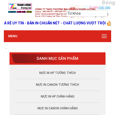
Đóng
RẺ UY TÍN - BẢN IN CHUẨN NÉT - CHẤT LƯỢNG VƯỢT TRỘI
MENU
`
DANH MỤC SẢN PHẨM
MỰC IN HP TƯƠNG THÍCH
MỰC IN CANON TƯƠNG THÍCH
MỰC IN HP CHÍNH HÃNG
MỰC IN CANON CHÍNH HÃNG